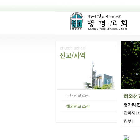
국내선교 소식
해외선
헝가리 집
해외선교 소식
관리자
|
조
첨부
|