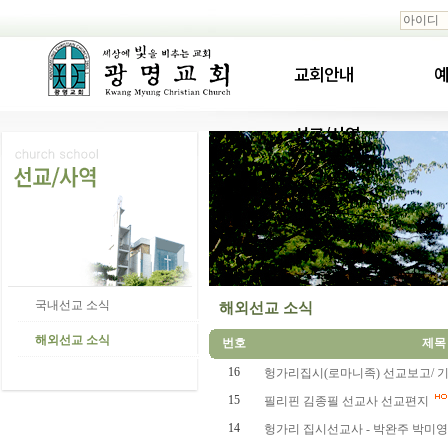
교회안내
예
선교/사역
국내선교 소식
해외선교 소식
해외선교 소식
번호
제목
16
헝가리집시(로마니족) 선교보고/ 기도편
15
필리핀 김종필 선교사 선교편지
14
헝가리 집시선교사 - 박완주 박미