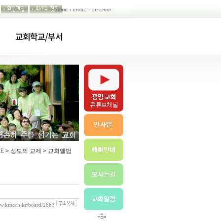
교회학교/부서
E
> 성도의 교제 > 교회앨범
ww.kmcch.kr/board/2863