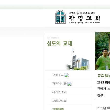
교회소식
교회앨
2023 
자유게시판
관리자
|
조
새가족소개
첨부
|
교회자료실
2023년
교회앨범