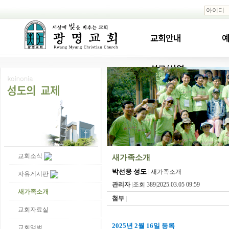
교회안내
예
선교/사역
교회소식
새가족소개
박선응 성도
|
새가족소개
자유게시판
관리자
|
조회 389
|
2025.03.05 09:59
새가족소개
첨부
|
교회자료실
2025년 2월 16일 등록
교회앨범